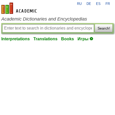
RU
DE
ES
FR
en-academic.com
Academic Dictionaries and Encyclopedias
Search!
Interpretations
Translations
Books
Игры ⚽