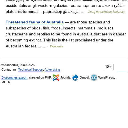
occidentalis angl. western galaxias rus. западная галаксия ryšiai:
platesnis terminas – paprastieji galaksijai …
Žuvų pavadinimų žodynas
Threatened fauna of Australia
— are those species and
subspecies of birds, fish, frogs, insects, mammals, molluscs,
crustaceans and reptiles to be found in Australia that are in danger
of becoming extinct. This list is the list proclaimed under the
Australian federal… …
Wikipedia
© Academic, 2000-2026
18+
Contact us:
Technical Support
,
Advertising
Dictionaries export
, created on PHP,
Joomla,
Drupal,
WordPress,
MODx.