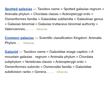
Spotted galaxias
— Taxobox name = Spotted galaxias regnum =
Animalia phylum = Chordata classis = Actinopterygii ordo =
Osmeriformes familia = Galaxiidae subfamilia = Galaxiinae genus
= Galaxias binomial = Galaxias truttaceus binomial authority =
Valenciennes,… …
Wikipedia
Common galaxias
— Scientific classification Kingdom: Animalia
Phylum …
Wikipedia
Galaxiid
— Taxobox name = Galaxiidae image caption = A
mountain galaxias . regnum = Animalia phylum = Chordata
subphylum = Vertebrata classis = Actinopterygii ordo =
Osmeriformes subordo = Osmeroidei familia = Galaxiidae
subdivision ranks = Genera… …
Wikipedia