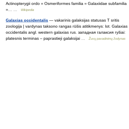
Actinopterygii ordo = Osmeriformes familia = Galaxiidae subfamilia
=… …
Wikipedia
Galaxias occidentalis
— vakarinis galaksijas statusas T sritis
zoologija | vardynas taksono rangas rūšis atitikmenys: lot. Galaxias
occidentalis angl. western galaxias rus. западная галаксия ryšiai:
platesnis terminas – paprastieji galaksijai …
Žuvų pavadinimų žodynas