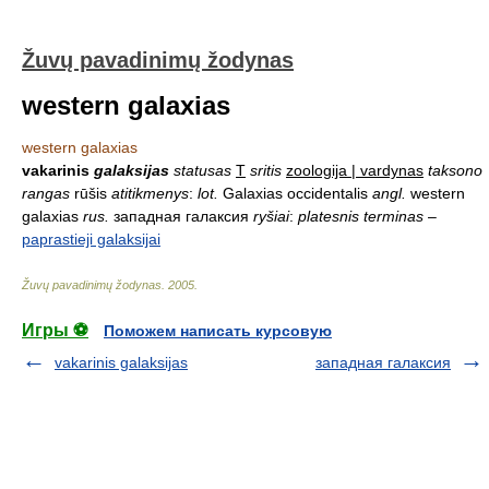
Žuvų pavadinimų žodynas
western galaxias
western galaxias
vakarinis
galaksijas
statusas
T
sritis
zoologija | vardynas
taksono
rangas
rūšis
atitikmenys
:
lot.
Galaxias occidentalis
angl.
western
galaxias
rus.
западная галаксия
ryšiai
:
platesnis terminas
–
paprastieji galaksijai
Žuvų pavadinimų žodynas
.
2005
.
Игры ⚽
Поможем написать курсовую
vakarinis galaksijas
западная галаксия