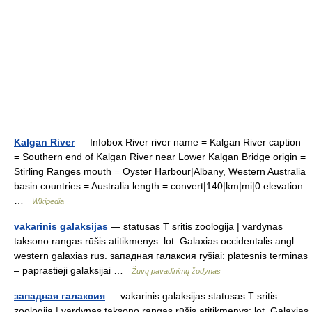
Kalgan River
— Infobox River river name = Kalgan River caption
= Southern end of Kalgan River near Lower Kalgan Bridge origin =
Stirling Ranges mouth = Oyster Harbour|Albany, Western Australia
basin countries = Australia length = convert|140|km|mi|0 elevation
…
Wikipedia
vakarinis galaksijas
— statusas T sritis zoologija | vardynas
taksono rangas rūšis atitikmenys: lot. Galaxias occidentalis angl.
western galaxias rus. западная галаксия ryšiai: platesnis terminas
– paprastieji galaksijai …
Žuvų pavadinimų žodynas
западная галаксия
— vakarinis galaksijas statusas T sritis
zoologija | vardynas taksono rangas rūšis atitikmenys: lot. Galaxias